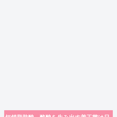
短鎖脂肪酸 酪酸を生み出す善玉菌は日