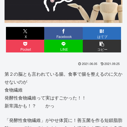
X
Facebook
はてブ
Pocket
LINE
コピー
2021.06.05
2021.09.25
第２の脳とも言われている腸。食事で腸を整えるのに欠か
せないのが
食物繊維
発酵性食物繊維って実はすごかった！！
新常識かも！？ かっ
「発酵性食物繊維」がやせ体質に！善玉菌を作る短鎖脂肪