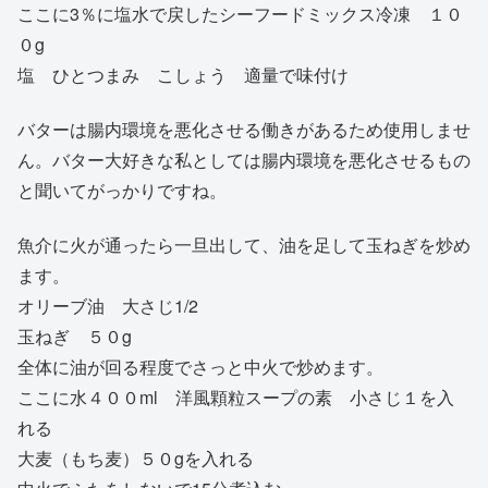
ここに3％に塩水で戻したシーフードミックス冷凍 １０
０g
塩 ひとつまみ こしょう 適量で味付け
バターは腸内環境を悪化させる働きがあるため使用しませ
ん。バター大好きな私としては腸内環境を悪化させるもの
と聞いてがっかりですね。
魚介に火が通ったら一旦出して、油を足して玉ねぎを炒め
ます。
オリーブ油 大さじ1/2
玉ねぎ ５０g
全体に油が回る程度でさっと中火で炒めます。
ここに水４００ml 洋風顆粒スープの素 小さじ１を入
れる
大麦（もち麦）５０gを入れる