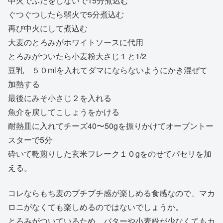
中火でふたをしないで15分煮込む
ぐつぐつしたら弱火で5分煮込む
再び中火にして煮込む
大麦のとろみがホワイトソースに代用
とろみがついたら小麦粉大さじ１と1/2
豆乳 ５０mlを入れてダマにならないようにかき混ぜて
加熱する
最後にみそ小さじ２を入れる
魚介を戻してこしょうをかける
耐熱皿に入れてチーズ40〜50gを振りかけてオーブントー
スターで5分
砕いて乾煎りした玄米フレーク１０gをのせてパセリを加
える。
コレならもち麦のプチプチ感が楽しめる食感なので、マカ
ロニがなくても楽しめるのではないでしょうか。
とろみがついているため、バターや小麦粉が少なくてもカ