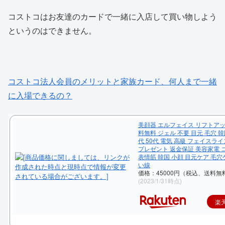
コストコはお友達のカードで一緒に入店して買い物しよう
というのはできません。
コストコ法人会員のメリットと家族カード、何人まで一緒
に入場できるの？
美顔器 エルフェイス リフトアップ
料無料 ジェル 不要 目元 毛穴 韓国
代 50代 電気 高級 フェイスライ
プレゼント 返金保証 美容家電 
表情筋 韓国 小顔 目元ケア 毛穴
い線
価格：45000円（税込、送料無料
(2023/1/31時点)
楽