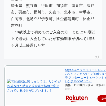
埼玉県：熊谷市、行田市、加須市、鴻巣市、深谷
市、羽生市、桶川市、久喜市、北本市、幸手市、
白岡市、北足立郡伊奈町、比企郡滑川町、比企郡
吉見町
・18歳以上で初めてのご入会の方、または18歳以
上で過去に入会していたが有効期限が切れて1年6
ヶ月以上経過した方
sayaさんコラボ ショートトレ
バックフレア Aライン袖ボリューム
春 アウター コート ジャケット 
レンチ ROOMコラボ
価格：11990円（税込、送料別
時点)
楽