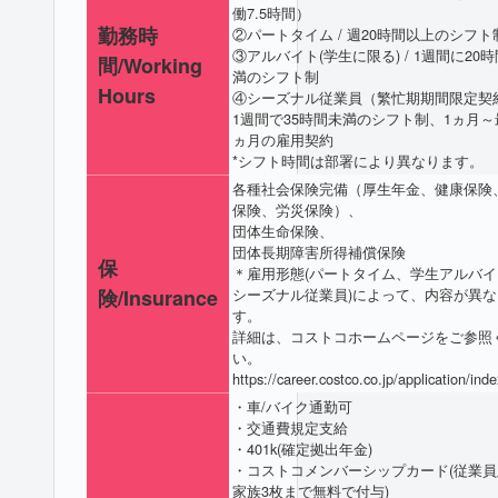
働7.5時間）
勤務時
②パートタイム / 週20時間以上のシフト
③アルバイト(学生に限る) / 1週間に20
間/Working
満のシフト制
Hours
④シーズナル従業員（繁忙期期間限定契約
1週間で35時間未満のシフト制、1ヵ月～
ヵ月の雇用契約
*シフト時間は部署により異なります。
各種社会保険完備（厚生年金、健康保険
保険、労災保険）、
団体生命保険、
団体長期障害所得補償保険
保
＊雇用形態(パートタイム、学生アルバイ
険/Insurance
シーズナル従業員)によって、内容が異な
す。
詳細は、コストコホームページをご参照
い。
https://career.costco.co.jp/application/ind
・車/バイク通勤可
・交通費規定支給
・401k(確定拠出年金)
・コストコメンバーシップカード(従業員
家族3枚まで無料で付与)