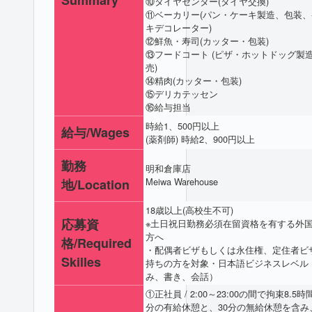
⑩タイヤセンター(タイヤ交換)
⑪ベーカリー(パン・ケーキ製造、包装、
キデコレーター)
⑫鮮魚・寿司(カッター・包装)
⑬フードコート (ピザ・ホットドッグ製
売)
⑭精肉(カッター・包装)
⑮デリカテッセン
⑯給与担当
時給1、500円以上
給与/Wages
(薬剤師) 時給2、900円以上
勤務
明和倉庫店
Meiwa Warehouse
地/Location
18歳以上(高校生不可)
応募資
※土日祝日勤務必須在留資格を有する外
方へ
格/Required
・配偶者ビザもしくは永住権、定住者ビ
Skilles
持ちの方を対象・日本語ビジネスレベル
み、書き、会話）
①正社員 / 2:00～23:00の間で拘束8.5時
分の有給休憩と、30分の無給休憩を含み