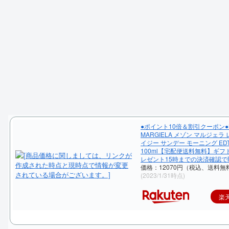
●ポイント10倍＆割引クーポン●M
MARGIELA メゾン マルジェラ
イジー サンデー モーニング ED
100ml【宅配便送料無料】ギフト
レゼント15時までの決済確認で
価格：12070円（税込、送料無料
(2023/1/31時点)
楽