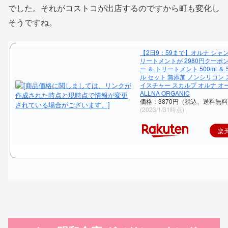
でした。それがコストコが出店するのですから町も変化し
そうですね。
【2日9：59まで】オルナ シャ
リートメントが 2980円クーポ
ー ＆ トリートメント 500ml ＆ 5
ル セット 無添加 ノンシリコン 
イスチャー スカルプ オルナ オ
ALLNA ORGANIC
価格：3870円（税込、送料無料
(2023/1/31時点)
楽