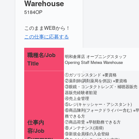
Warehouse
5184OP
このままWEBから！
この仕事に応募する
職種名/Job
明和倉庫店 オープニングスタッフ
Title
Opening Staff Meiwa Warehouse
①ガソリンスタンド ※要資格
②薬剤師(調剤薬局を併設) ※要資格
③眼鏡・コンタクトレンズ・補聴器販売 
器販売経験者歓迎
④売上金管理
⑤レジ(キャッシャー・アシスタント)
⑥商品陳列(フォークドライバー含む) ※
務できる方
仕事内
⑦商品荷受 ※早朝勤務できる方
⑧メンテナンス(清掃)
容/Job
⑨新規会員様の入会登録
Summary